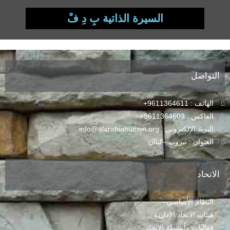
السيرة الذاتية بِ دِ فْ
التواصل
الهاتف : 9611364611+
الفاكس : 9611364603+
البريد الإلكتروني : info@alarabiahunion.org
العنوان : بيروت - لبنان
الاتحاد
النظام الأساسي
هيئات الاتحاد الإدارية
فعاليات وأنشطة الاتحاد