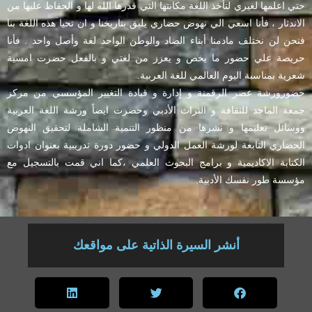
حتي اعلمها لغيري لتأخذ اللغة مكانتها التي قدرها الله لها و الحفاظ عليها من
الاندثار ، فأنا اسعي الي نهوض حضاري يليق بتاريخنا و ان تحيا هذه اللغة بنا
فنحن لن نختلف مادمنا أبناء الضاد والوطن الواحد لغة وأصل واحد . فأنا
حريصة علي حضور ما يخص و يعزز من لغتي و بالفعل حضرت امسية
شعرية بمناسبة اليوم العالمي للغة العربية.
حضورورشة عصر الرقمنة و إدارة و قيادة التغيير المؤسسي من مركز
جمعة الماجد للثقافة و التراث الأدبي وحضرت ايضاً ورشة اللغة العربية
ووسائل تعليمها و نشرها من منظور التنمية الشاملة لتحقيق النهوض
الحضاري التابعة لورشة العمل الدولي و حضور دورة تدريبية بعنوان ادوات
الكتابة الاكاديمية و برامج البحوث العلمي ،كما اني قمت بالتسجيل مع
مؤسسة طور نفسك الأدبية.
أنشر السيرة الذاتية على مواقعك