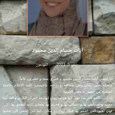
آيات حسام الدين محمود
يناير 5, 2021
,
المهتمون
أنا اسمي آيات حسام الدين محمود و عمري ستة و عشرون عاماً.
‏حاصلة علي بكاليريوس صحافة و باحثة ماجيستير كلية الاعلام جامعة
القاهرة من جمهورية مصر العربية .
انا احب اللغة العربية، فهي كما هو معروف انها لغة القرآن الكريم و لغة نبينا
محمد و اهتمامي بها و انتمائي لها و فخري بها يجعلني اريد التعمق بها اكثر،
فهي لغتي التي اسمو بها فيكل زمان و مكان ،كما اني اسعي الي تعلمها