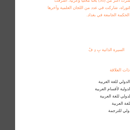
العديد من الندوات والمؤتمرات محلياً وعربياً ونشرت أكثر من (30) بحثاً محلياً وعربياً، أشرفت
كتوراه، شاركت في عدد من اللجان العلمية وآخرها
 الحكمة الجامعة في بغداد.
السيرة الذاتية بِ دِ فْ
ت العلاقة
دولي للغة العربية
لدولية لأقسام العربية
لدولي للغة العربية
غة العربية
لدولي للترجمة