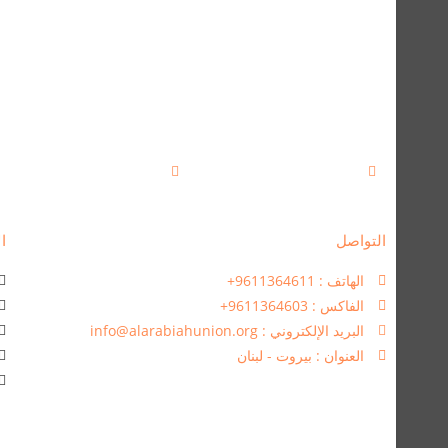
التواصل
ال
الهاتف : 9611364611+
الفاكس : 9611364603+
البريد الإلكتروني : info@alarabiahunion.org
العنوان : بيروت - لبنان