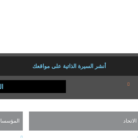
احمد عبدالمجيد تعين معيد 
بكلية الآداب-جامعة حلوان بتقدير ممتاز عام ٢٠١٧ ثم حصل علي د
بيه من كلية الآداب جامعة المنصورة كما عمل صحفي بالعديد من المواقع الإلكت
 خمس سنوات متتالية حتي تم توقفها من إدارة الجامعة كما حصل العديد من ال
أنشر السيرة الذاتية على مواقعك
ال
الاتحاد
المؤسسات
النظام الأساسي
المجلس ال