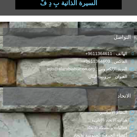
السيرة الذاتية بِ دِ فْ
التواصل
الهاتف : 9611364611+
الفاكس : 9611364603+
البريد الإلكتروني : info@alarabiahunion.org
العنوان : بيروت - لبنان
الاتحاد
النظام الأساسي
هيئات الاتحاد الإدارية
فعاليات وأنشطة الاتحاد
أعضاء الجمعية العمومية للاتحاد