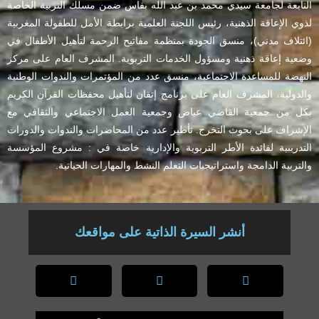
التابعة لجامعة سيدي محمد بن عبد الله بفاس ضمن مسلك التربية الخاصة
لذوي الإعاقة الذهنية، رئيس اللجنة العلمية برابطة الأمل للطفولة المغربية
(ائتلاف مدني)، منسق الجودة بمنظمة مفاتيح الرحمة لتأهيل الأطفال في
وضعية إعاقة ذهنية ومسؤول الخدمات التربوية. المشرف العام على مركز
النهضة للمساعدة الاجتماعية، منسق عدد من المؤتمرات والندوات الوطنية
والدولية، المشرف العام على برنامج إتقان لتأهيل محفظات القرآن الكريم
بكل من جمعية القاضي عياض وجمعية العمل الاجتماعي والثقافي مع
الإشراف على بحوث التخرج. تأطير عدد من المحاضرات والندوات والدورات
التدريبية لفائدة الأطر التربوية والإدارية خاصة في : مشروع المؤسسة
والتربية الدامجة واستراتيجيات التعلم النشط والمهارات الحياتية.
أنشر السيرة الذاتية على مواقعك