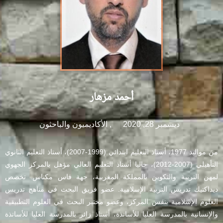
أحمد مزهار
ديسمبر 28, 2020
,
الأكاديميون والباحثون
من مواليد 1977، أستاذ التعليم ابتدائي (1999-2007)، أستاذ التعليم الثانوي
التأهيلي (2007-2012)، حاليا أستاذ التعليم العالي مؤهل بالمركز الجهوي
لمهن التربية والتكوين بالمملكة المغربية، جهة فاس مكناس. تخصص
ديداكتيك تدريس التربية الإسلامية. عضو فريق البحث في مناهج تدريس
العلوم الإسلامية بنفس المركز، وعضو مختبر البحث في العلوم التطبيقية
والإنسانية بالمدرسة العليا للأساتذة، أستاذ زائر بالمدرسة العليا للأساتذة