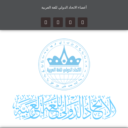
أعضاء الاتحاد الدولي للغة العربية