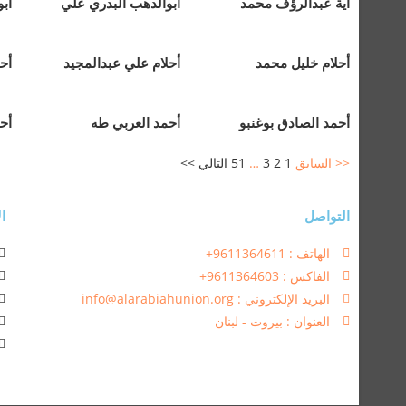
آية عبدالرؤف محمد
أبوالدهب البدري علي
أب
أحلام خليل محمد
أحلام علي عبدالمجيد
أح
أحمد الصادق بوغنبو
أحمد العربي طه
أح
<< السابق
1
2
3
…
51
التالي >>
التواصل
ال
الهاتف : 9611364611+
الفاكس : 9611364603+
البريد الإلكتروني : info@alarabiahunion.org
العنوان : بيروت - لبنان