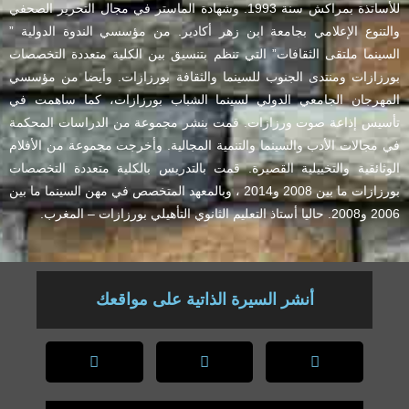
للأساتذة بمراكش سنة 1993. وشهادة الماستر في مجال التحرير الصحفي
والتنوع الإعلامي بجامعة ابن زهر أكادير. من مؤسسي الندوة الدولية ”
السينما ملتقى الثقافات” التي تنظم بتنسيق بين الكلية متعددة التخصصات
بورزازات ومنتدى الجنوب للسينما والثقافة بورزازات. وأيضا من مؤسسي
المهرجان الجامعي الدولي لسينما الشباب بورزازات، كما ساهمت في
تأسيس إذاعة صوت ورزازات. قمت بنشر مجموعة من الدراسات المحكمة
في مجالات الأدب والسينما والتنمية المجالية. وأخرجت مجموعة من الأفلام
الوثائقية والتخييلية القصيرة. قمت بالتدريس بالكلية متعددة التخصصات
بورزازات ما بين 2008 و2014 ، وبالمعهد المتخصص في مهن السينما ما بين
2006 و2008. حاليا أستاذ التعليم الثانوي التأهيلي بورزازات – المغرب.
أنشر السيرة الذاتية على مواقعك