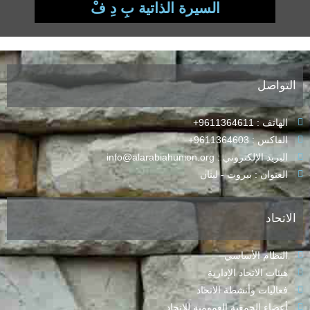
السيرة الذاتية بِ دِ فْ
التواصل
الهاتف : 9611364611+
الفاكس : 9611364603+
البريد الإلكتروني : info@alarabiahunion.org
العنوان : بيروت - لبنان
الاتحاد
النظام الأساسي
هيئات الاتحاد الإدارية
فعاليات وأنشطة الاتحاد
أعضاء الجمعية العمومية للاتحاد