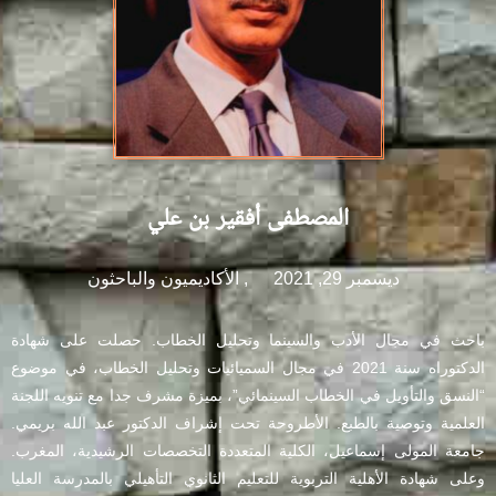
المصطفى أفقير بن علي
ديسمبر 29, 2021
,
الأكاديميون والباحثون
باحث في مجال الأدب والسينما وتحليل الخطاب. حصلت على شهادة
الدكتوراه سنة 2021 في مجال السميائيات وتحليل الخطاب، في موضوع
“النسق والتأويل في الخطاب السينمائي”، بميزة مشرف جدا مع تنويه اللجنة
العلمية وتوصية بالطبع. الأطروحة تحت إشراف الدكتور عبد الله بريمي.
جامعة المولى إسماعيل، الكلية المتعددة التخصصات الرشيدية، المغرب.
وعلى شهادة الأهلية التربوية للتعليم الثانوي التأهيلي بالمدرسة العليا