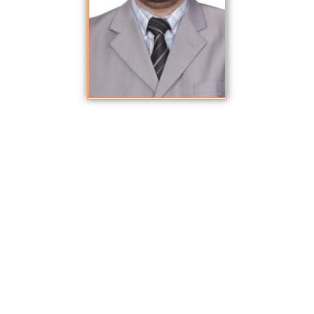
بلقاسم محمد حمام
نوفمبر 9, 2021
,
الأكاديميون والباحثون
الأستاذ الدكتور بلقاسم حمام أكاديمي جزائري، أستاذ اللغويات بقسم اللغة
العربية وآدابها، بكلية الآداب جامعة الملك فيصل بالمملكة العربية السعودية،
حصل على درجة الليسانس في الآداب من قسم اللغة العربية وآدابها ،
جامعة الحاج لخضر بباتنة-الجزائر بتقدير (جيد جدا)، ثم حصل على درجة
الماجستير في اللغويات من الجامعة نفسها بتقدير (ممتاز)، ثم درجة
الدكتوراه بتقدير (مشرف جدا)، ثم درجة (أستاذ مشارك) في اللغويات من