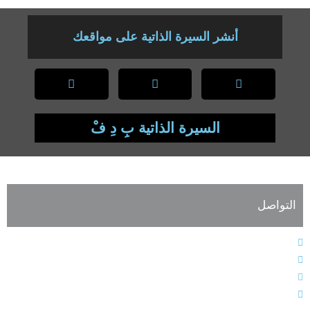
أنشر السيرة الذاتية على مواقعك
السيرة الذاتية بِ دِ فْ
التواصل
الهاتف : 9611364611+
الفاكس : 9611364603+
البريد الإلكتروني : info@alarabiahunion.org
العنوان : بيروت - لبنان