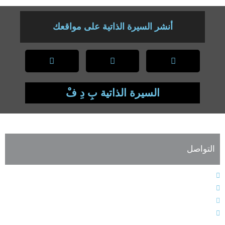
أنشر السيرة الذاتية على مواقعك
السيرة الذاتية بِ دِ فْ
التواصل
الهاتف : 9611364611+
الفاكس : 9611364603+
البريد الإلكتروني : info@alarabiahunion.org
العنوان : بيروت - لبنان