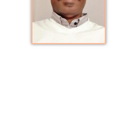
بهاءالدين الهادي خيرالسيد
مارس 22, 2021
,
الأكاديميون والباحثون
أستاذ مساعد
كليات التقنية العليا -أبوظي2018-2020
الجامعة السعودية الإلكترونية- الرياض-2015-2018
مركز دراسات الشرق الأوسط- جامعة طوكويو اليابان-2005-2015
المعهد العربي الإسلامي طوكيو- اليابان