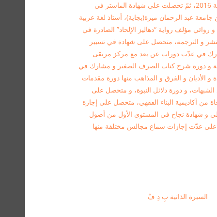
العربي من جامعة عبد الرحمان ميرة ببجاية سنة 2016، ثمّ تحصلت على شهادة الماستر في
العربي الحديث و المعاصر سنة 2018 من جامعة عبد الرحمان ميرة(بجاية)، أستاذ لغة عربية
 2018 إلى اليوم، كاتب و روائي مؤلف رواية “دهاليز الإلحاد” الصادرة في
 2020 عن دار خيال للنشر و الترجمة، متحصل على شهادة في تسيير
سوب من معهد infor media ، مشارك في عدّت دورات عن بعد مع مركز مرتقى
ية و دورة شرح كتاب الصرف الصغير و مشارك في
 و الأديان و الفرق و المذاهب منها دورة مقدمات
 الشبهات، و دورة دلائل النبوة، و متحصل على
اة من أكاديمية البناء الفقهي، متحصل على إجازة
سيوطي و شهادة نجاح في المستوى الأول من أصول
على عدّت إجازات سماع مجالس مختلفة منها
السيرة الذاتية بِ دِ فْ