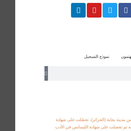
هتمون
نموذج التسجيل
دي من موليد 12 أكتوبر 1991 بأوقاس مدينة بجاية (الجزائر)، تحصّلت على شهادة
آداب و الفلسفة ثم تحصلت على شهادة الليسانس في الأدب