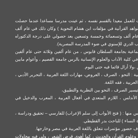
فت للعمل معيدا بالقسم نفسه ، ثم عينت مدرسا مساعدا عندما حصلت
شواهد القرآنية في مؤلفات ابن هشام النحوية ) وكان ذلك في عام ألف
 عام ألف وتسعمائة وخمسة وتسعين بعد حصولي على درجة الدكتوراه
كب الدري للإسنوي في ضوء المدرسة المصرية).
اعية بجامعة السلطان قابوس ، من عام ألفين وثلاثة حتى عام ألفين
كلية الآداب والعلوم الإنسانية بالرس جامعة القصيم ، وأعوام مابين
ولا أزال قائما فيه حتى اليوم.
 النحو ، الصرف ، العروض، مهارات اللغة العربية ، التحرير الأدبي ،
لعربية ، فقه اللغة.
ير الصرف ، النحو بين النظرية والتطبيق،
لأندلس ، اللازم المتعدي في أفعال العربية ، المعرب والدخيل في
نها : ( فتح الأبواب إلى سلم الإعراب) للفارسي – تحقيق ودراسة ،
 النساء ) للباحث بدر القطيطي.
شرف حضور مؤتمرات تتعلق باللغة العربية في مصر وخارجها.
 ، وعلوم القرآن والحديث ، كما أهوى قرض الشعر ، ولي فيه محاولات