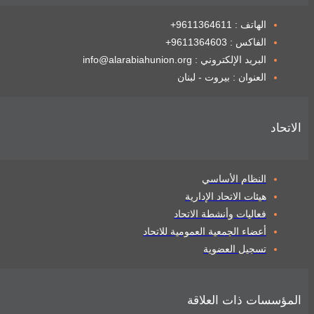
الهاتف : 9611364611+
الفاكس : 9611364603+
البريد الإلكتروني : info@alarabiahunion.org
العنوان : بيروت - لبنان
الاتحاد
النظام الأساسي
هيئات الاتحاد الإدارية
فعاليات وأنشطة الاتحاد
أعضاء الجمعية العمومية للاتحاد
تسجيل العضوية
المؤسسات ذات العلاقة