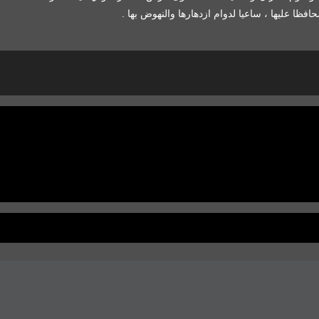
ظا عليها ، ساعيا لدوام ازدهارها والنهوض بها .