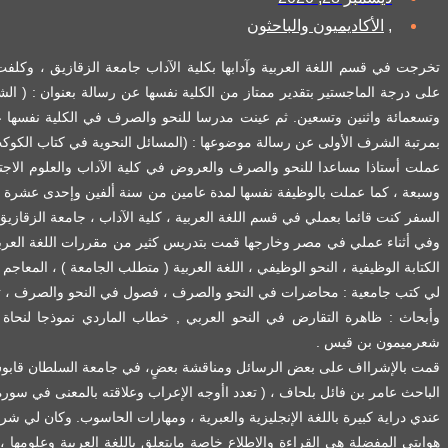
,
الأكاديميون والباحثون
تخرجت في قسم اللغة العربية وآدابها بكلية الآداب جامعة الزقازيق ، وكل
على درجة الماجستير بتقدير ممتاز من الكلية نفسها عن رسالة بعنوان : ( ال
وتسعمائة واثنين وتسعين. ثم عينت مدرسا للنحو والصرف في الكلية نفسها
بمرتبة الشرف الأولى عن رسالة موضوعها : (المسائل النحوية في كتاب الكو
عملت أستاذا مساعدا للنحو والصرف والعروض في كلية الآداب والعلوم الاجتم
وسبعة ، كما عملت بالوظيفة نفسها لمدة عامين من سنة ألفين وإحدى عشرة في 
السفر كنت قائما بعملي في قسم اللغة العربية ، كلية الآداب ، جامعة الزقازيق ،
وفي أثناء عملي في مصر وخارجها قمت بتدريس كثير من مقررات اللغة العربية :
الكتابة الوظيفية ، النحو الوظيفي ، اللغة العربية ( متطلب الجامعة ) ، المعاجم ا
لي كتب جامعية : محاضرات في النحو والصرف ، فصول في النحو والصرف ، تيس
وأبحاث : ظاهرة التقارض في النحو العربي , خطاب الماردي نموذجا لنحاة ا
شعرميمون بن قيس .
قمت بالإشرااف على بعض الرسائل ومناقشة بعضٍ، في جامعة السلطان قابوس م
الباحث عامر بن فائل بلحاف ، ( تعدد اأوجه الإعراب وعلاقته بالمعنى في سورة
عندي دراية كبيرة باللغة الإنجليزية والعبرية ، ومهارات الحاسوب. وكان لي 
هوايتي المفضلة هي القراءة والاطلاع خاصة مايتعلق باللغة العربية وعلومها