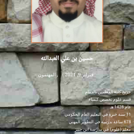
حسين بن علي العبدالله
فبراير 9, 2021
,
المهتمون
خريج كلية المعلمين بالدمام
قسم علوم تخصص كيمياء
عام 1428 هـ
11 سنة خبرة في التعليم العام الحكومي
678 ساعة تدريبية في التطوير المهني
معلم (علوم) في مدرسة ابن جبير