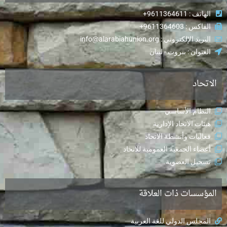
الهاتف : 9611364611+
الفاكس : 9611364603+
البريد الإلكتروني : info@alarabiahunion.org
العنوان : بيروت - لبنان
الاتحاد
النظام الأساسي
هيئات الاتحاد الإدارية
فعاليات وأنشطة الاتحاد
أعضاء الجمعية العمومية للاتحاد
تسجيل العضوية
المؤسسات ذات العلاقة
المجلس الدولي للغة العربية