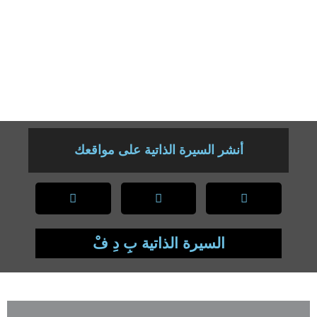
القيّم الإسلاميّة بالحياةِ الواقعيّة.
وثلاث سنوات خبرة سابقة بمصر بالمركز الأزهريّ للدراسات القرآنية قمتُ
بتدريسِ المواد الشّرعية كالفقه والحديث والتّفسير .
أتحملُ ضغط العمل أهتمُ بجميع طُلابي أحمل العمل التعاوني والعمل بروح
الفريق الواحد.
أنشر السيرة الذاتية على مواقعك
السيرة الذاتية بِ دِ فْ