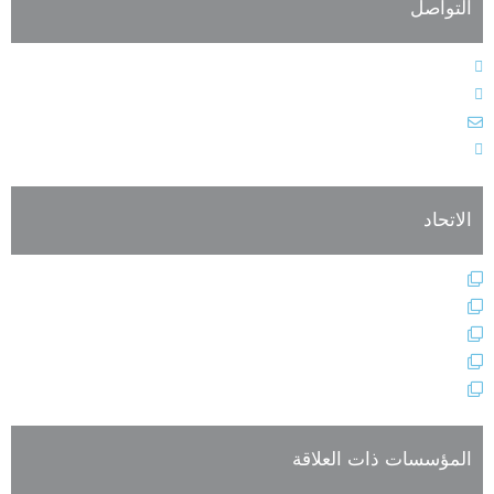
التواصل
الهاتف : 9611364611+
الفاكس : 9611364603+
البريد الإلكتروني : info@alarabiahunion.org
العنوان : بيروت - لبنان
الاتحاد
النظام الأساسي
هيئات الاتحاد الإدارية
فعاليات وأنشطة الاتحاد
أعضاء الجمعية العمومية للاتحاد
تسجيل العضوية
المؤسسات ذات العلاقة