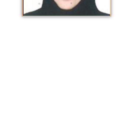
دعاء السّيد الحديدي
يناير 2, 2023
,
المعلمون والمعلمات
أنا أ.دعاء الحديدي عندي ثلاثون عامًا من مصر حاصلة على ليسانس في
الشّريعةِ الإسلامية من جامعة الأزهر بمصر ب تقدير جيّد جدًا مع مرتبةِ
الشّرفِ
حاصلة على دبلوم تربوي من جامعة المنصورة بمصر
حاصلة على دراسات عليا في الفقهِ المُقارن من جامعة الأزهر
طالبة ماجستير عنوان الرّسالة ” الأحكامُ الفقهيّة في سورةِ النّور دراسةٌ
مُقارنة
لدي خبرة تسعةُ أعوامٍ في تدريس مادة التّربيّة الإسلامية منها ستةُ أعوامٍ
في دولة الإمارات العربيّة المتحدة أسعى لتمكين الطّلاب من الإلمامِ