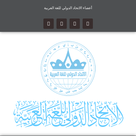
أعضاء الاتحاد الدولي للغة العربية