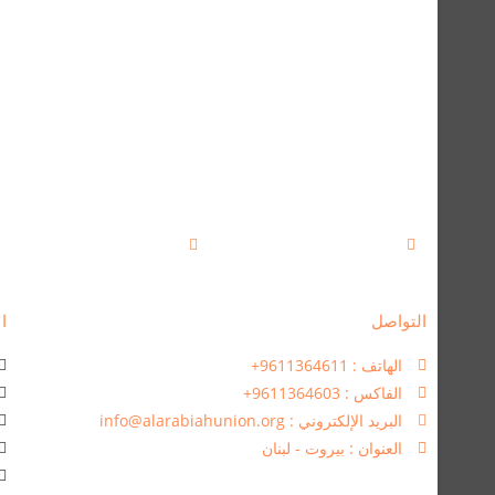
التواصل
ال
الهاتف : 9611364611+
الفاكس : 9611364603+
البريد الإلكتروني : info@alarabiahunion.org
العنوان : بيروت - لبنان