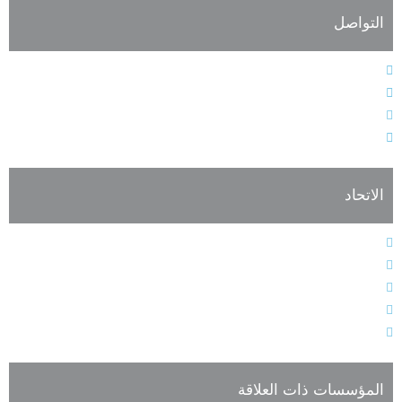
التواصل
الهاتف : 9611364611+
الفاكس : 9611364603+
البريد الإلكتروني : info@alarabiahunion.org
العنوان : بيروت - لبنان
الاتحاد
النظام الأساسي
هيئات الاتحاد الإدارية
فعاليات وأنشطة الاتحاد
أعضاء الجمعية العمومية للاتحاد
تسجيل العضوية
المؤسسات ذات العلاقة