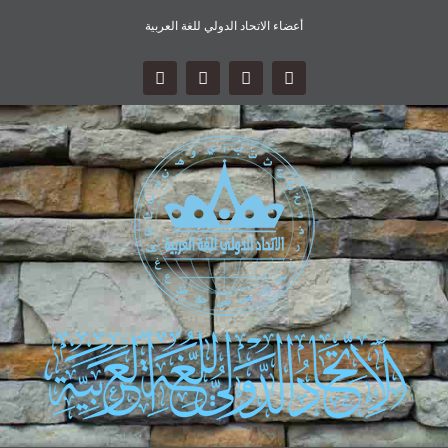
أعضاء الاتحاد الدولي للغة العربية