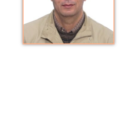
سي مرابط محمد
ديسمبر 23, 2020
,
الأكاديميون والباحثون
سي مرابط محمد العربي مولود بتاريخ : 22 أكتوبر1979 ب عين طارق
غليزان الجزائر ، أشغل منصب أستاذ جامعي برتبة أستاذ مساعد ” أ” كلية
الآداب و اللغات جامعة ابن خلدون تيارت من 26 ديسمبر 2010 الى غاية
يومنا هذا .العنوان المهني: كلية الآداب و اللغات جامعة ابن خلدون تيارت-
الجزائر بريد الكتروني: simerabet27@gmail.com وبالنسبة للشهادات
العلمية المحصل عليها فهي: