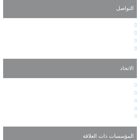
التواصل
الهاتف : 9611364611+
الفاكس : 9611364603+
البريد الإلكتروني : info@alarabiahunion.org
العنوان : بيروت - لبنان
الاتحاد
النظام الأساسي
هيئات الاتحاد الإدارية
فعاليات وأنشطة الاتحاد
أعضاء الجمعية العمومية للاتحاد
تسجيل العضوية
المؤسسات ذات العلاقة