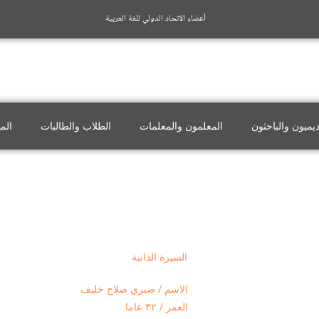
أعضاء الاتحاد الدولي للغة العربية
ديميون والباحثون
المعلمون والمعلمات
الطلاب والطالبات
الم
السيرة الذاتية
الاسم / صبري صلاح خليف
العمر / ٣٢ عاما