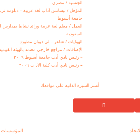
الجنسية / مصري
المؤهل / ليسانس آداب لغة عربية – دبلومة تربو
جامعة أسيوط
العمل / معلم لغة عربية ورائد نشاط بمدارس التع
السعودية
الهوايات / شاعر – لي ديوان مطبوع
الإضافات / مراجع خارجي معتمد بالهيئة القومية 
– رئيس نادي أدب جامعة أسيوط ٢٠٠٩
– رئيس نادي أدب كلية الآداب ٢٠٠٩
أنشر السيرة الذاتية على مواقعك
اتحاد
المؤسسات ذا