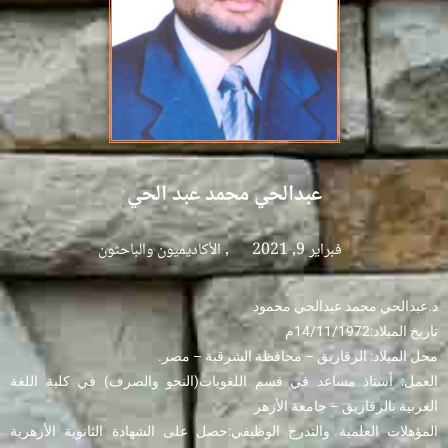
عبدالحي محمد عبد الحي
فبراير 9, 2021
,
الأكاديميون والباحثون
د.عبدالحي محمد عبدالحي محمود
تاريخ الميلاد:14/11/1972م
محل الميلاد: الزقازيق – محافظة الشرقية – مصر.
العمل: أستاذ مساعد في قسم اللغويات(النحو والصرف) في كلية اللغة
العربية بالزقازيق – جامعة الأزهر
المؤهلات العلمية والتدرج الوظيفي:حصل على الشهادة الثانوية الأزهرية