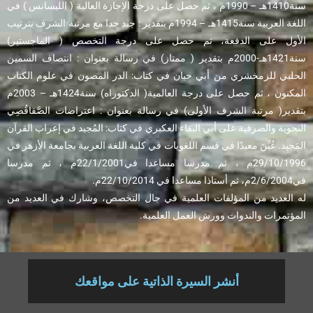
سنة1410هـ – 1990م ، ثم حصل على درجة الإجازة العالية ( الليسانس ) في
اللغة العربية سنة1415هـ – 1994م بتقدير : جيد جدا مع مرتبة الشرف بترتيب
الأول على الدفعة، ثم حصل على درجة التخصص ( الماجستير)
سنة1421هـ-2000م بتقدير ( ممتاز) في رسالة بعنوان : انتصاف السمين
الحلبي للزمخشري من أبي حيان في كتاب: الدر المصون في علوم الكتاب
المكنون ، ثم حصل على درجة العالمية( الدكتوراه) سنة1424هـ – 2003م
بتقدير( مرتبة الشرف الأولى) في رسالة بعنوان : اعتراضات الصَّفاقُصِي
النحوية والصرفية على أبي البقاء العكبري في كتاب: المُجيد في إعراب القرآن
المَجيد. عُيِّنَ معيدًا في قسم اللغويات في كلية اللغة العربية بجامعة الأزهر في
29/10/1996م ، ثم مدرسا مساعدا في22/1/2001م ، ثم مدرسا
في2/6/2004م، ثم أستاذا مساعدا في 22/10/2014م.
له العديد من المؤلفات العلمية في جال التخصص، وشارك في العديد من
المؤتمرات والندوات وورش العمل العلمية.
أنشر السيرة الذاتية على مواقعك