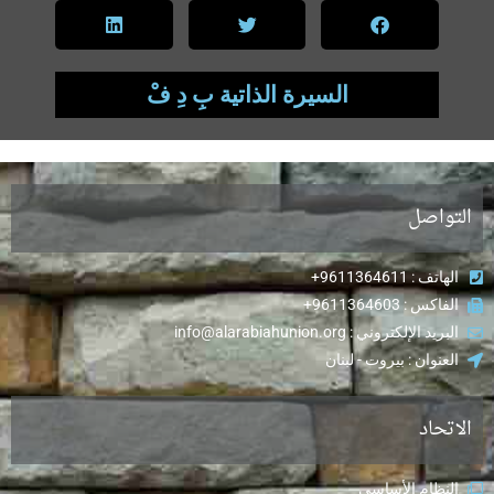
السيرة الذاتية بِ دِ فْ
التواصل
الهاتف : 9611364611+
الفاكس : 9611364603+
البريد الإلكتروني : info@alarabiahunion.org
العنوان : بيروت - لبنان
الاتحاد
النظام الأساسي