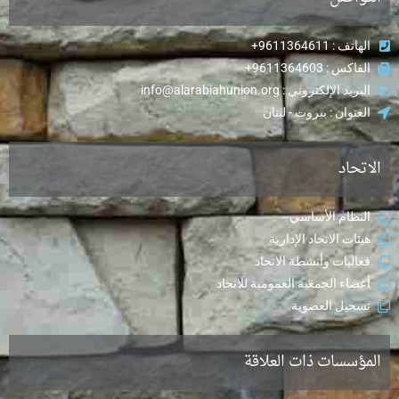
الهاتف : 9611364611+
الفاكس : 9611364603+
البريد الإلكتروني : info@alarabiahunion.org
العنوان : بيروت - لبنان
الاتحاد
النظام الأساسي
هيئات الاتحاد الإدارية
فعاليات وأنشطة الاتحاد
أعضاء الجمعية العمومية للاتحاد
تسجيل العضوية
المؤسسات ذات العلاقة