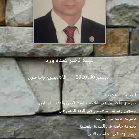
عبده ناصر عبده ورد
ديسمبر 30, 2020
,
الأكاديميون والباحثون
ليسانس لغة عربية
تمهيدى ماجستير فى البلاغة والنقد الادبى والادب المقارن
تسجيل رسالة الماجستير فى النقد المسرحى
دبلومة عامة فى التربية
دبلومة خاصة في الصحة النفسية
دورة ictp فى الحاسب الآلى