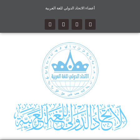
أعضاء الاتحاد الدولي للغة العربية