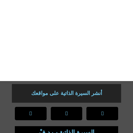
14مشاركة وطنية
06 مشاركات دولية
انتخب لعضوية مجالس محلية منها :
بلدية الجزار
المجلس الولائي رئيس كتلة
رئيس لمصلحة ابناء المجاهدين دائرة الجزار
الجمعيات الخيرية :
رئيس جمعية اقرأ فرع الجزار
رئيس جمعية كافل اليتيم
أنشر السيرة الذاتية على مواقعك
السيرة الذاتية بِ دِ فْ