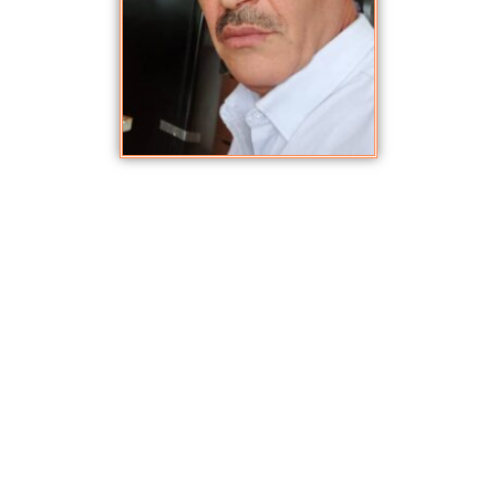
عمار شويمت
نوفمبر 9, 2021
,
المعلمون والمعلمات
من مواليد بلدية الجزار متزوج وأب لخمسة أبناء
أستاذ وباحث في الفقه وأصوله
مفتش التربية الوطنية
تلقى تعليمه الأول على يد والده فحفظ القرآن في سن مبكرة
شهاداته: