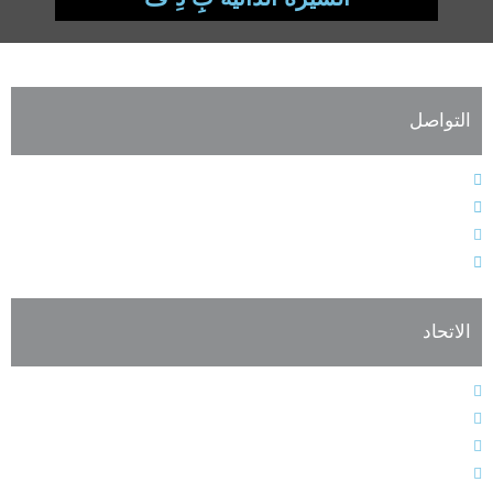
التواصل
الهاتف : 9611364611+
الفاكس : 9611364603+
البريد الإلكتروني : info@alarabiahunion.org
العنوان : بيروت - لبنان
الاتحاد
النظام الأساسي
هيئات الاتحاد الإدارية
فعاليات وأنشطة الاتحاد
أعضاء الجمعية العمومية للاتحاد