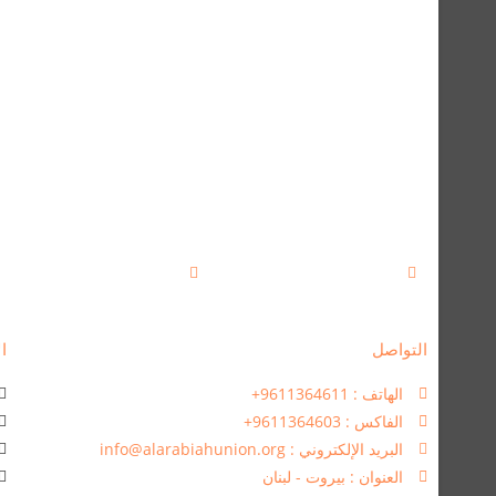
التواصل
ال
الهاتف : 9611364611+
الفاكس : 9611364603+
البريد الإلكتروني : info@alarabiahunion.org
العنوان : بيروت - لبنان