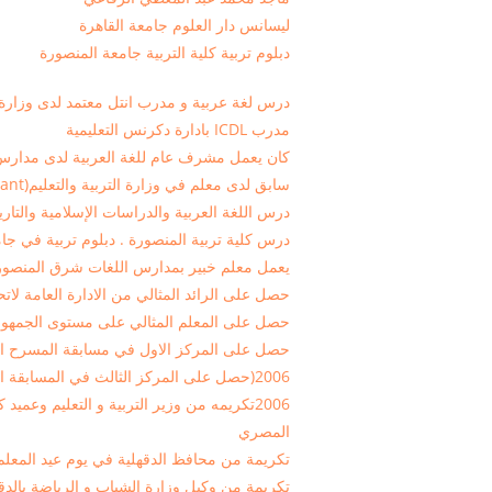
ليسانس دار العلوم جامعة القاهرة
دبلوم تربية كلية التربية جامعة المنصورة
درس لغة عربية و مدرب انتل‏ معتمد لدى وزارة ال
مدرب ICDL بادارة دكرنس التعليمية
‏كان يعمل مشرف عام للغة العربية‏ لدى مدارس 
سابق لدى ‏معلم في وزارة التربية والتعليم‏‎Professeur (enseignant)‎‏‏
درس ‏اللغة العربية والدراسات الإسلامية والتاريخ
درس ‏كلية تربية المنصورة . دبلوم تربية‏ في جا
يعمل معلم خبير بمدارس اللغات شرق المنصور
حصل على الرائد المثالي من الادارة العامة لاتحاد 
حصل على المعلم المثالي على مستوى الجمهورية ع
حصل على المركز الاول في مسابقة المسرح الم
2006(حصل على المركز الثالث في المسابقة العالمية على مستوى الجمهورية ( مدينة المستقبل
2006تكريمه من وزير التربية و التعليم وعمي
المصري
تكريمة من محافظ الدقهلية في يوم عيد المعلم 002
تكريمة من وكيل وزارة الشباب و الرياضة بالد