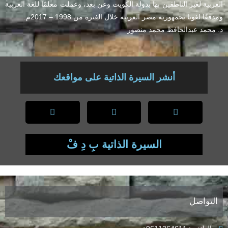
العربية لغير الناطقين بها بدولة الكويت وعن بعد، وعملت معلمًا للغة العربية
ومدققًا لغويا بجمهورية مصر العربية خلال الفترة من 1998 – 2017م.
د. محمد عبدالحافظ محمد منصور
أنشر السيرة الذاتية على مواقعك
السيرة الذاتية بِ دِ فْ
التواصل