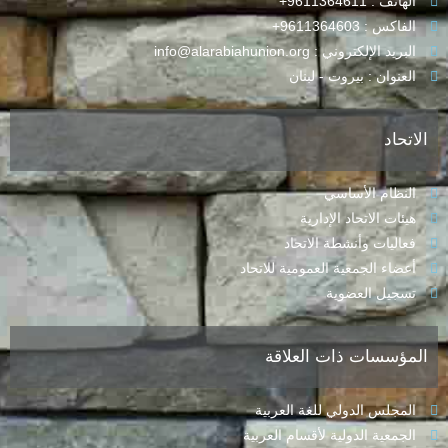
الهاتف : 9611364611+
الفاكس : 9611364603+
البريد الإلكتروني : info@alarabiahunion.org
العنوان : بيروت - لبنان
الاتحاد
النظام الأساسي
هيئات الاتحاد الإدارية
فعاليات وأنشطة الاتحاد
أعضاء الجمعية العمومية للاتحاد
تسجيل العضوية
المؤسسات ذات العلاقة
المجلس الدولي للغة العربية
الجمعية الدولية لأقسام العربية