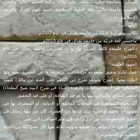
السكن: محافظة ديالى، موظف على ملاك وزارة التعليم العالي والبحث
العلمي، جامعة ديالى، كلية العلوم الإسلامية، قسم علوم القرآن والتربية
الإسلامية.
الشَّهادات:
بكالوريوس لغة عربيّة من جامعة بغداد، في عام 2002م.
ماجستير لغة عربيّة من جامعة بغداد، في عام 2013م.
دكتوراه فلسفة اللغة العربيّة وآدابها – لغة، من جامعة بغداد، في عام
2016م.
الجهود العلمية:
عمل على تحقيق مجموعة من الكتب، يزيد عددها عن العشرة، طُبِع منها
اثنان، وهما: (شرح شواهد شرح ابن النَّاظم على ألفية ابن مالك) للسيد
العاملي، في أربعة مجلدات، و(زهرة الأدباء في شرح لامية شيخ البطحاء)
لجعفر النقدي، والبواقي منها ما هو قيد الطباعة، أو على قيد التحقيق.
أمَّا بحوثه المنشورة في المجلات المحلية أو الدولية، أو المشترِك بها في
مؤتمرات محلية أو دولية يزيد عددها عن العشرة، كان من بينها رسائل في
تحقيق المخطوطات، من مثل (كتاب في علم القوافي) لابن جني.
اشترك في عدَّة مؤتمرات محلية ودولية، ثلاثة منها كان عضوًا إمَّا في اللجنة
العلمية أو التحضيرية.