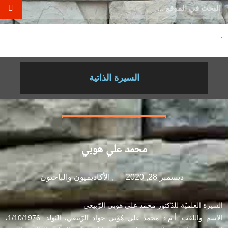
.
السيرة الذاتية
محمد علي هوبي
ديسمبر 28, 2020
,
الأكاديميون والباحثون
السيرة العلميّة للدّكتور محمد علي هوبي الرّبيعي
الاسم واللقب: أ.م.د محمد علي هُوْبي جواد الرّبيعي، التّولد: 1/10/1976،