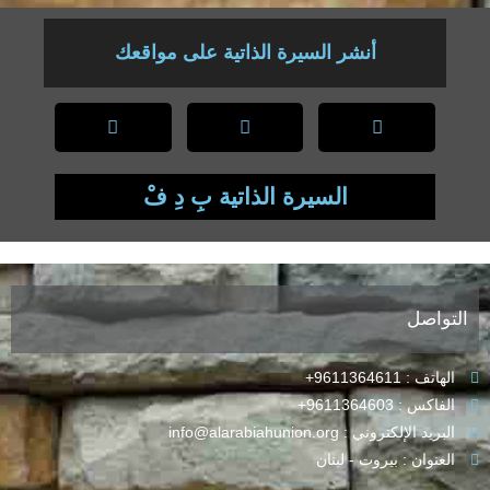
أنشر السيرة الذاتية على مواقعك
السيرة الذاتية بِ دِ فْ
التواصل
الهاتف : 9611364611+
الفاكس : 9611364603+
البريد الإلكتروني : info@alarabiahunion.org
العنوان : بيروت - لبنان