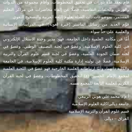
قام بعقد عدَّة دورات في تحقيق المخطوطات، وأقامَ مجموعة من الندوات
والورش والحلقات النقاشية، فضلًا عن إلقاء محاضرات في مراكز التعليم
المستمر، بموضوعات ذات الصلة بعلوم اللغة العربية والتصحيح اللغوي.
قوَّم العديد من رسائل الماستر (خبرة لغوية)، في الدراسات الإنسانية
والعلمية على حدٍّ سواء.
أَمَّا عن مكانته العلمية داخل الجامعة، فهو: مدير وحدة الاستلال الإلكتروني
في كلية العلوم الإسلامية، وعضوٌ في لجنة التصنيف الوطني، وعضوٌ في
لجنة ضمان الجودة العلمية، وعضوٌ في لجنة قسم علوم القرآن والتربية
الإسلامية، فضلًا عن توليته إدارة مكتبة كلية العلوم الإسلامية، في الجامعة
والكلية ذاتهما، وأمَّا ارتباطاته العلمية الخارجية فهو عضوٌ في اللجنة العلمية
لمجمع الإمام الحسين (ع) لتحقيق المخطوطات، وعضوٌ في لجنة القرآن
الكريم العلمية التابعة للمجمع نفسه.
أ.م.د محمد علي هوبي الربيعي
جامعة ديالى/كلية العلوم الإسلامية
قسم علوم القرآن والتربية الإسلامية
العراق – ديالى