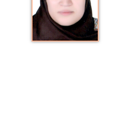
منار رشاد إبراهيم
ديسمبر 18, 2020
,
الأكاديميون والباحثون
التخصص العام: اللغة العربية وآدابها التخصص الدقيق: النقد والأدب العربي
الحديث
 المؤهلات العلمية:
أولاً- في مجال اللغة العربية:
م الـــمؤهـــل تاريخه الجامعة الكلية التخصص التقدير