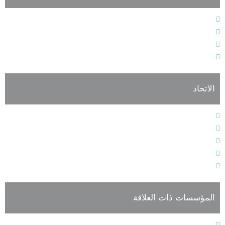
الهاتف : 9611364611+
الفاكس : 9611364603+
البريد الإلكتروني : info@alarabiahunion.org
العنوان : بيروت - لبنان
الاتحاد
النظام الأساسي
هيئات الاتحاد الإدارية
فعاليات وأنشطة الاتحاد
أعضاء الجمعية العمومية للاتحاد
تسجيل العضوية
المؤسسات ذات العلاقة
المجلس الدولي للغة العربية