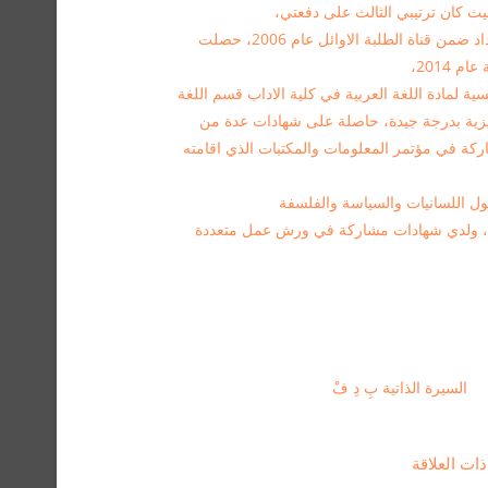
 كان ترتيبي الثالث على دفعتي،
وتم تعييني على ملاك الجامعة المستنصرية/ بغداد ضمن قناة الطلبة الاوائل عام 2006، حصلت
2014،
مادة اللغة العربية في كلية الاداب قسم اللغة
نكليزية بدرجة جيدة، حاصلة على شهادات عدة من
ة في مؤتمر المعلومات والمكتبات الذي اقامته
 اللسانيات والسياسة والفلسفة
حاضر فيها الاستاذ (نعوم تجومسكي) عام 2020، ولدي شهادات مشاركة في ورش عمل متعددة
السيرة الذاتية بِ دِ فْ
ت العلاقة