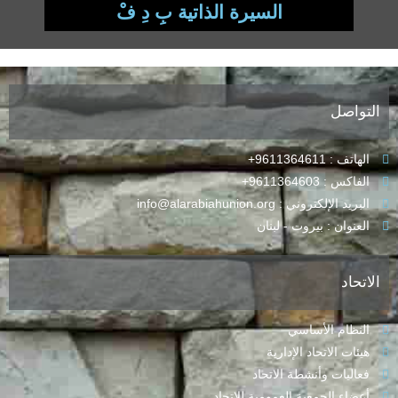
السيرة الذاتية بِ دِ فْ
التواصل
الهاتف : 9611364611+
الفاكس : 9611364603+
البريد الإلكتروني : info@alarabiahunion.org
العنوان : بيروت - لبنان
الاتحاد
النظام الأساسي
هيئات الاتحاد الإدارية
فعاليات وأنشطة الاتحاد
أعضاء الجمعية العمومية للاتحاد