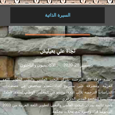
السيرة الذاتية
نجاة علي بعيليش
ديسمبر 28, 2020
,
الأكاديميون والباحثون
رئيسة فرقة علم الترجمة بمركز البحث العلمي والتقني لتطوير اللغة
العربية. ومشرفة على مشروع إعداد معجم متخصص في مصطلحات
الدراسات الترجمية ثلاثي اللغة، وعضو في المجلس الوطني لمنتدى الطفل
بأكاديمية المجتمع المدني الجزائري.
باحثة دائمة بمركز البحث العلمي والتقني لتطوير اللغة العربية من 2003
إلى يومنا هذا، وخبيرة لدى مجلات محكمة.