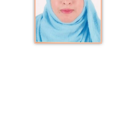
نجوى فيران
يناير 5, 2021
,
الأكاديميون والباحثون
عضو هيئة التدريس بكلية الآداب و اللغات ،قسم اللغة و الأدب العربي،
جامعة سطيف2 الحكومية، الجزائر، و أستاذ اللسانيات و التعليميات
التطبيقية و اللغة و المجتمع ، علم اللغة الاجتماعي و علوم الاتصال.
حاصلة على شهادة البكالوريا شعبة علوم الطبيعة والحياة، دورة جوان
2002.و على ليسانس في اللغة والأدب العربي جامعة سطيف دفعة 2006.
كما تحمل شهادة ماجستير في اللغة تخصص:”لسانيات اللغة العربية” من