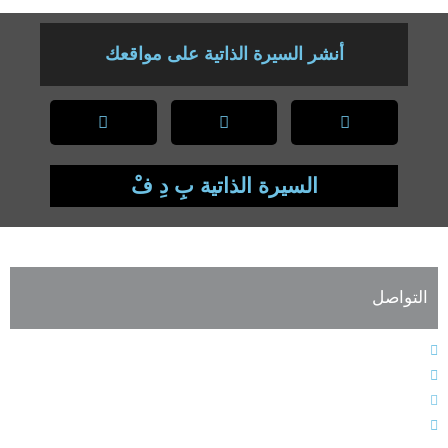
أنشر السيرة الذاتية على مواقعك
السيرة الذاتية بِ دِ فْ
التواصل
الهاتف : 9611364611+
الفاكس : 9611364603+
البريد الإلكتروني : info@alarabiahunion.org
العنوان : بيروت - لبنان