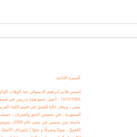
السيرة الذاتية
اسمي هانئ إبراهيم الدسوقي عبد الوهاب الوك
16/3/1966 ، أعمل عضو هيئة تدريس في 
مصر ، ومعار حاليا للعمل في قسم اللغة العربية
السعودية ، في تخصص النحو والصرف ، حصلت 
جامعة عين شم
اللغويِّ ، صوتًا وصرفًا و نحوًا ] بإشراف الأستا