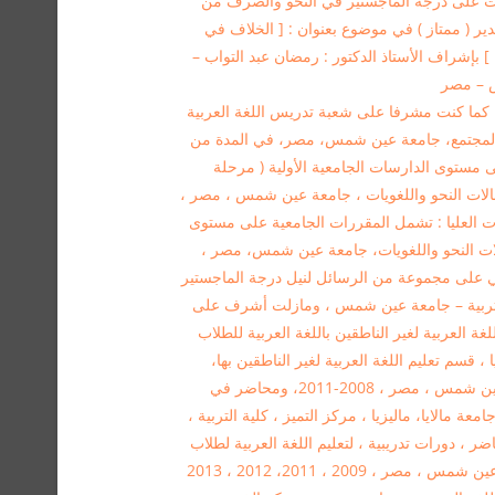
حصلت على درجة الماجستير في النحو والصرف من
بية جامعة عين شمس عام 1999 – بتقدير ( ممتاز ) في موضوع بعنوان : [ الخلاف في
 بإشراف الأستاذ الدكتور : رمضان عبد التواب –
س – مصر
ت أستاذا زائرًا في قطر في خريف 2011 ، كما كنت مشرفا على شعبة تدريس اللغة العربية
ية المجتمع، جامعة عين شمس، مصر، في المدة من
ريس على مستوى الدارسات الجامعية الأولية ( مرحلة
الات النحو واللغويات ، جامعة عين شمس ، مصر ،
الدارسات العليا : تشمل المقررات الجامعية على مستوى
لات النحو واللغويات، جامعة عين شمس، مصر ،
ف العلمي على مجموعة من الرسائل لنيل درجة الماجستير
التربية – جامعة عين شمس ، ومازلت أشرف على
 العربية لغير الناطقين باللغة العربية للطلاب
 ، قسم تعليم اللغة العربية لغير الناطقين بها،
مركز الخدمة العامة وتنمية المجتمع ، جامعة عين شمس ، مصر ، 2008-2011، ومحاضر في
عة مالايا، ماليزيا ، مركز التميز ، كلية التربية ،
مس ، مصر ، صيف 2010 ، ومحاضر ، دورات تدريبية ، لتعليم اللغة العربية لطلاب
من ألمانيا ، مركز التميز، كلية التربية ، جامعة عين شمس ، مصر ، 2009 ، 2011، 2012 ، 2013