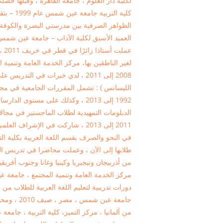
لكلية دار العلوم ، جامعة القاهرة ، وقبلها 
كلية التر
الظواهر الصرفية بين مدرستي البصرة والكوفة ]
العميد الأسبق لكلية الآداب – جامعة عين شم
عمل
لغير الناطقين بها، مركز الخدمة العامة وتنم
2008 إلى 2011 ، لدي خبرات في التد
الليسانس ) : تشمل المقررات الجامعية في مج
1992 إلى 2013 ، وكذلك على مستوى 
الدبلومات التمهيدية لطلاب الماجستير في مجا
2011 إلى 2013 ، شاركت في الإشرا
في النحو والصرف بقسم اللغة العربية بكلية 
طلابها إلى الآن ، وعملت محاضرا في تدريس اللغة
من أذربيجان ونيجيريا وكينيا وغانا وجنوب أفريقيا
دورات تدريبية لتعليم اللغة العربية للطلاب من جام
جامعة عين ش