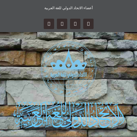
أعضاء الاتحاد الدولي للغة العربية