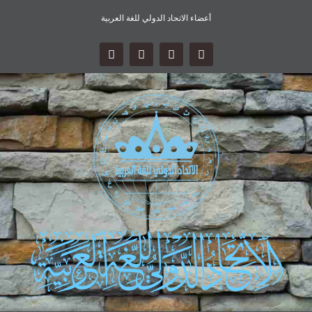
أعضاء الاتحاد الدولي للغة العربية