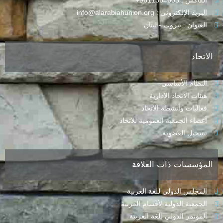
الفاكس : 9611364603+
البريد الإلكتروني : info@alarabiahunion.org
العنوان : بيروت - لبنان
الاتحاد
النظام الأساسي
هيئات الاتحاد الإدارية
فعاليات وأنشطة الاتحاد
أعضاء الجمعية العمومية للاتحاد
تسجيل العضوية
المؤسسات ذات العلاقة
المجلس الدولي للغة العربية
الجمعية الدولية لأقسام العربية
المؤتمر الدولي للغة العربية