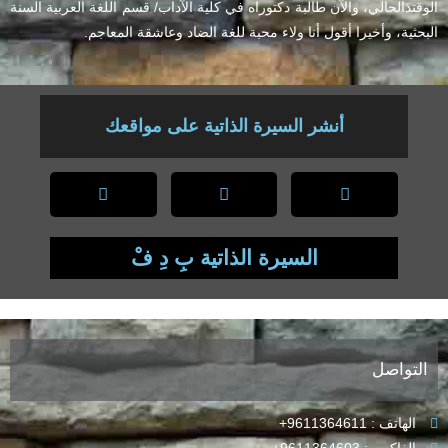
الوقتذالحالي، والآن طالبة دكتوراه في كلية الآداب/ قسم اللغة العربية السنة
البحثية، وأخيرا أقول أنا ولاء محبة للغة الضاد وعاشقة المعاجم.
أنشر السيرة الذاتية على مواقعك
السيرة الذاتية بِ دِ فْ
التواصل
الهاتف : 9611364611+