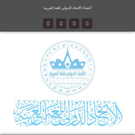
أعضاء الاتحاد الدولي للغة العربية