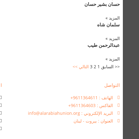
حسان بشير حسان
المزيد »
سلمان شاه
المزيد »
عبدالرحمن طيب
المزيد »
<< السابق
1
2
3
التالي >>
التواصل
ال
الهاتف : 9611364611+
الفاكس : 9611364603+
البريد الإلكتروني : info@alarabiahunion.org
العنوان : بيروت - لبنان