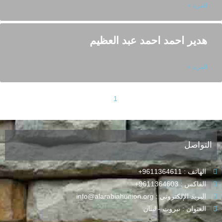
المزيد »
هدير احمد احمد عبد العظيم
المزيد »
<< السابق
1
2
التالي >>
التواصل
الهاتف : 9611364611+
الفاكس : 9611364603+
البريد الإلكتروني : info@alarabiahunion.org
العنوان : بيروت - لبنان