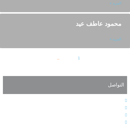
المزيد »
محمود عاطف عيد
المزيد »
<< السابق
1
2
3
…
19
التالي >>
التواصل
الهاتف : 9611364611+
الفاكس : 9611364603+
البريد الإلكتروني : info@alarabiahunion.org
العنوان : بيروت - لبنان